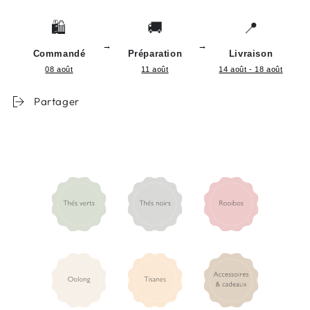
🛍️
🚚
📍
→
→
Commandé
Préparation
Livraison
08 août
11 août
14 août - 18 août
Partager