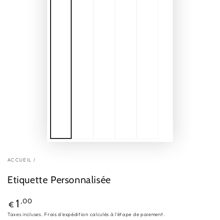
ACCUEIL
/
Etiquette Personnalisée
Prix
,00
1
€
normal
Taxes incluses.
Frais d'expédition
calculés à l'étape de paiement.