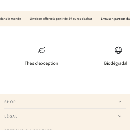
ans le monde
Livraison offerte à partir de 59 euros d’achat
Livraison partout dans
Thés d'exception
Biodégradab
SHOP
LÉGAL