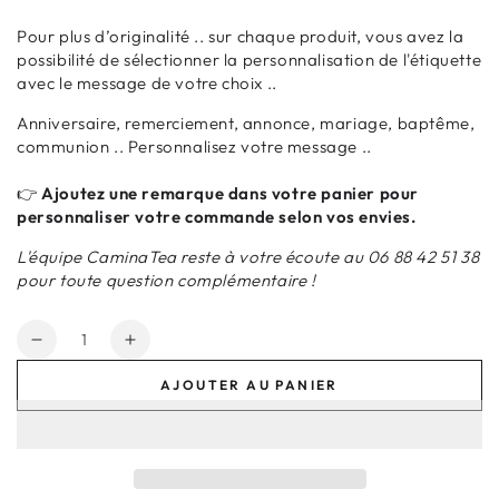
Pour plus d’originalité .. sur chaque produit, vous avez la
possibilité de sélectionner la personnalisation de l'étiquette
avec le message de votre choix ..
Anniversaire, remerciement, annonce, mariage, baptême,
communion .. Personnalisez votre message ..
👉
Ajoutez une remarque dans votre panier pour
personnaliser votre commande selon vos envies.
L'équipe CaminaTea reste à votre écoute au 06 88 42 51 38
pour toute question complémentaire !
Quantité
Réduire
Augmenter
la
la
AJOUTER AU PANIER
quantité
quantité
de
de
Etiquette
Etiquette
Personnalisée
Personnalisée