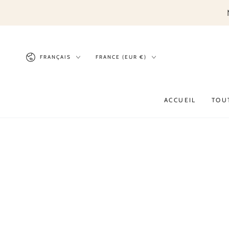
IGNORER LE
CONTENU
Langue
Pays/région
FRANÇAIS
FRANCE (EUR €)
ACCUEIL
TOU
IGNORER LES
INFORMATIONS SUR
LE PRODUIT