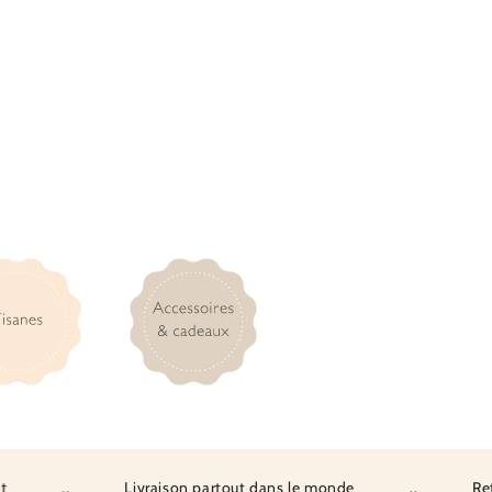
..
Livraison partout dans le monde
..
Retrait