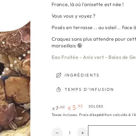
France, là où l'anisette est née !
Vous vous y voyez ?
Posés en terrasse .. au soleil .. fac
Craquez sans plus attendre pour cett
marseillais 🤪
Eau Fruitée - Anis vert - Baies de G
INGRÉDIENTS
TEMPS D’INFUSION
,95
5
SOLDES
,00
7
€
€
Prix
Prix
Taxes incluses.
Frais d'expédition
calculés à l'
normal
de
vente
Quantité
Réduire
Augmenter