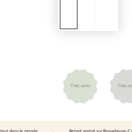
 dans le monde
..
Retrait gratuit sur Roquebrune-Cap-M