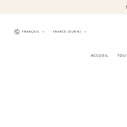
IGNORER LE
CONTENU
Langue
Pays/région
FRANÇAIS
FRANCE (EUR €)
ACCUEIL
TOU
IGNORER LES
INFORMATIONS SUR
LE PRODUIT