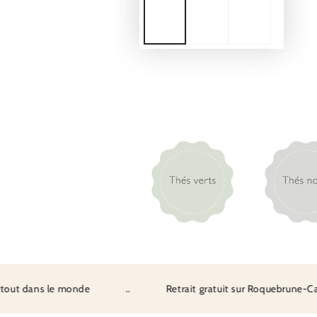
t dans le monde
..
Retrait gratuit sur Roquebrune-Cap-M