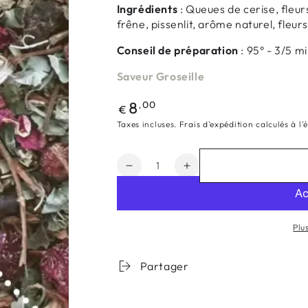
Ingrédients
: Queues de cerise, fleurs
frêne, pissenlit, arôme naturel, fleu
Conseil de préparation
: 95° - 3/5 m
Saveur Groseille
Prix
,00
8
€
normal
Taxes incluses.
Frais d'expédition
calculés à l'
Quantité
Réduire
Augmenter
la
la
quantité
quantité
de
de
Plu
Infusion
Infusion
Drainante
Drainante
-
-
Partager
&quot;Éclat
&quot;Éclat
de
de
Groseille&quot;
Groseille&quot;