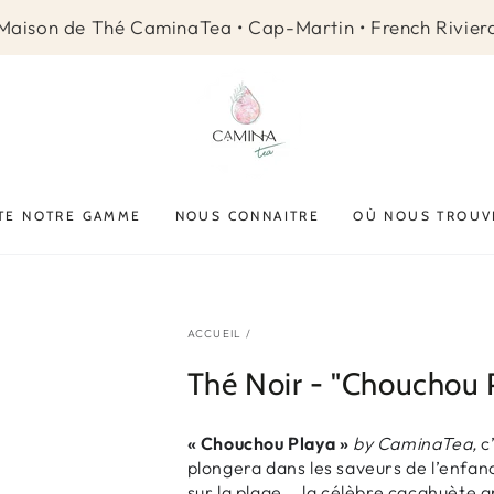
Maison de Thé CaminaTea • Cap-Martin • French Rivier
TE NOTRE GAMME
NOUS CONNAITRE
OÙ NOUS TROUV
ACCUEIL
/
Thé Noir - "Chouchou 
« Chouchou Playa »
by CaminaTea,
c’
plongera dans les saveurs de l’enfan
sur la plage .. la célèbre cacahuète 