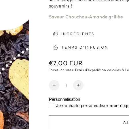
souvenirs !
Saveur Chouchou-Amande grillée
INGRÉDIENTS
TEMPS D’INFUSION
€7,00 EUR
Prix
normal
Taxes incluses.
Frais d'expédition
calculés à l'
Quantité
Réduire
Augmenter
la
la
Personnalisation
quantité
quantité
de
de
Je souhaite personnaliser mon étiq
Thé
Thé
Noir
Noir
AJ
-
-