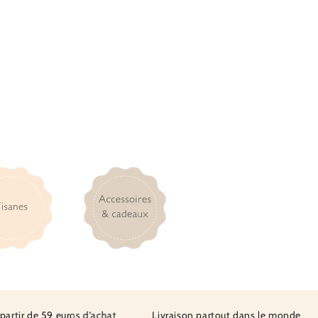
ir de 59 euros d’achat
Livraison partout dans le monde
L