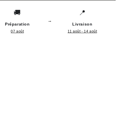
🚚
📍
→
Préparation
Livraison
07 août
11 août - 14 août