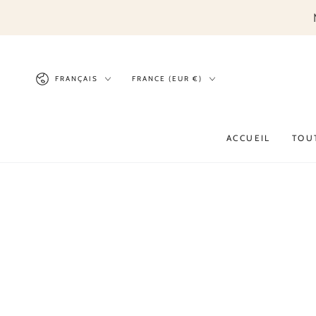
IGNORER LE
CONTENU
Langue
Pays/région
FRANÇAIS
FRANCE (EUR €)
ACCUEIL
TOU
IGNORER LES
INFORMATIONS SUR
LE PRODUIT