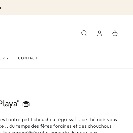
a
Panier
Connexion
ER ?
CONTACT
Playa" 🧁
est notre petit chouchou régressif .. ce thé noir vous
ce .. du temps des fêtes foraines et des chouchous
grillée caramélisée et croquante de nos vieux